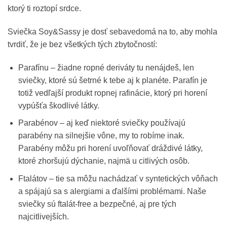
ktorý ti roztopí srdce.
Sviečka Soy&Sassy je dosť sebavedomá na to, aby mohla
tvrdiť, že je bez všetkých tých zbytočností:
Parafínu – žiadne ropné deriváty tu nenájdeš, len
sviečky, ktoré sú šetrné k tebe aj k planéte. Parafín je
totiž vedľajší produkt ropnej rafinácie, ktorý pri horení
vypúšťa škodlivé látky.
Parabénov – aj keď niektoré sviečky používajú
parabény na silnejšie vône, my to robíme inak.
Parabény môžu pri horení uvoľňovať dráždivé látky,
ktoré zhoršujú dýchanie, najmä u citlivých osôb.
Ftalátov – tie sa môžu nachádzať v syntetických vôňach
a spájajú sa s alergiami a ďalšími problémami. Naše
sviečky sú ftalát-free a bezpečné, aj pre tých
najcitlivejších.