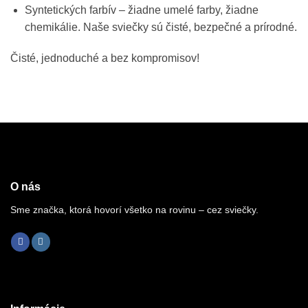
Syntetických farbív – žiadne umelé farby, žiadne
chemikálie. Naše sviečky sú čisté, bezpečné a prírodné.
Čisté, jednoduché a bez kompromisov!
O nás
Sme značka, ktorá hovorí všetko na rovinu – cez sviečky.