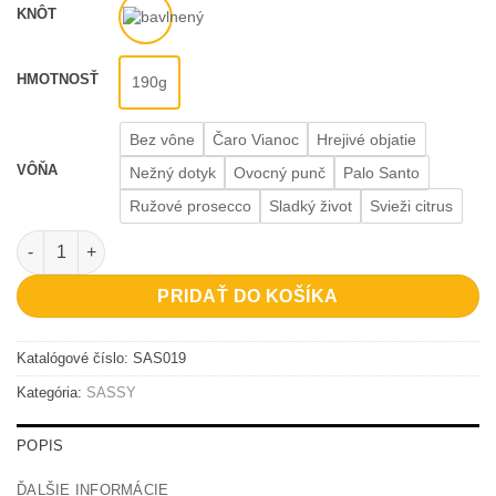
KNÔT
HMOTNOSŤ
190g
Bez vône
Čaro Vianoc
Hrejivé objatie
VÔŇA
Nežný dotyk
Ovocný punč
Palo Santo
Ružové prosecco
Sladký život
Svieži citrus
množstvo Pretty face, bad character
PRIDAŤ DO KOŠÍKA
Katalógové číslo:
SAS019
Kategória:
SASSY
POPIS
ĎALŠIE INFORMÁCIE