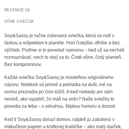
RECENZIE (0)
VÔNE SVIEČOK
Soy&Sassy je ručne zalievaná sviečka, ktorá sa rodí s
láskou a rešpektom k planéte. Horí čistejšie, dlhšie a bez
výčitiek. Poďme si to povedať narovinu – keď už sa necháš
rozmaznávať, nech to stojí za to. Čisté vône, čistý plameň.
Bez kompromisov.
Každá sviečka Soy&Sassy je nositeľkou originálneho
názoru. Niektoré sú jemné a pohladia na duši, iné na
rovinu prezradia po čom túžiš. A keď niekedy ani sám
nevieš, ako vyjadriť, čo máš na srdci? Naše sviečky to
povedia za teba – s odvahou, štipkou humoru a drzosti.
Keď ti Soy&Sassy dorazí domov, nájdeš ju zabalenú v
mäkučkom papieri a kraftovej krabičke – ako malý darček,