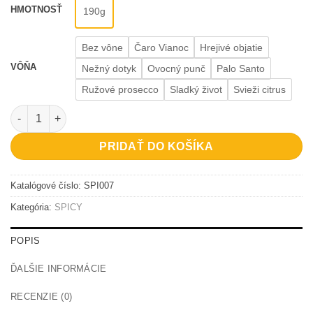
HMOTNOSŤ
190g
Bez vône
Čaro Vianoc
Hrejivé objatie
VÔŇA
Nežný dotyk
Ovocný punč
Palo Santo
Ružové prosecco
Sladký život
Svieži citrus
množstvo Tattooed people fuck better
PRIDAŤ DO KOŠÍKA
Katalógové číslo:
SPI007
Kategória:
SPICY
POPIS
ĎALŠIE INFORMÁCIE
RECENZIE (0)