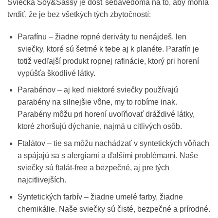
Sviečka Soy&Sassy je dosť sebavedomá na to, aby mohla
tvrdiť, že je bez všetkých tých zbytočností:
Parafínu – žiadne ropné deriváty tu nenájdeš, len
sviečky, ktoré sú šetrné k tebe aj k planéte. Parafín je
totiž vedľajší produkt ropnej rafinácie, ktorý pri horení
vypúšťa škodlivé látky.
Parabénov – aj keď niektoré sviečky používajú
parabény na silnejšie vône, my to robíme inak.
Parabény môžu pri horení uvoľňovať dráždivé látky,
ktoré zhoršujú dýchanie, najmä u citlivých osôb.
Ftalátov – tie sa môžu nachádzať v syntetických vôňach
a spájajú sa s alergiami a ďalšími problémami. Naše
sviečky sú ftalát-free a bezpečné, aj pre tých
najcitlivejších.
Syntetických farbív – žiadne umelé farby, žiadne
chemikálie. Naše sviečky sú čisté, bezpečné a prírodné.