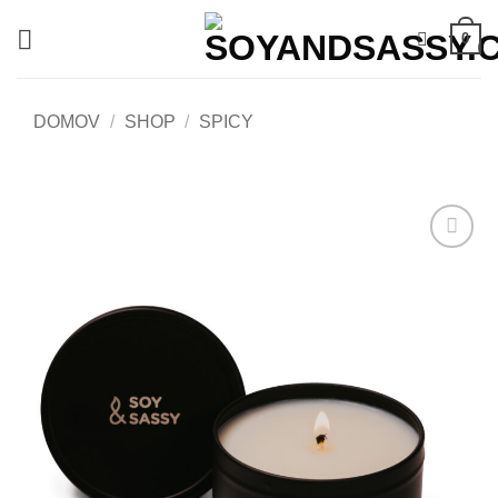
Skip
0
to
content
DOMOV
/
SHOP
/
SPICY
Add to
wishlist