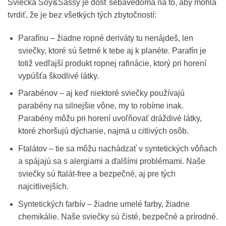
Sviečka Soy&Sassy je dosť sebavedomá na to, aby mohla
tvrdiť, že je bez všetkých tých zbytočností:
Parafínu – žiadne ropné deriváty tu nenájdeš, len
sviečky, ktoré sú šetrné k tebe aj k planéte. Parafín je
totiž vedľajší produkt ropnej rafinácie, ktorý pri horení
vypúšťa škodlivé látky.
Parabénov – aj keď niektoré sviečky používajú
parabény na silnejšie vône, my to robíme inak.
Parabény môžu pri horení uvoľňovať dráždivé látky,
ktoré zhoršujú dýchanie, najmä u citlivých osôb.
Ftalátov – tie sa môžu nachádzať v syntetických vôňach
a spájajú sa s alergiami a ďalšími problémami. Naše
sviečky sú ftalát-free a bezpečné, aj pre tých
najcitlivejších.
Syntetických farbív – žiadne umelé farby, žiadne
chemikálie. Naše sviečky sú čisté, bezpečné a prírodné.