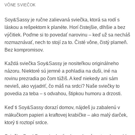
VÔNE SVIEČOK
Soy&Sassy je ručne zalievaná sviečka, ktorá sa rodí s
láskou a rešpektom k planéte. Horí čistejšie, dlhšie a bez
výčitiek. Poďme si to povedať narovinu – keď už sa necháš
rozmaznávať, nech to stojí za to. Čisté vône, čistý plameň.
Bez kompromisov.
Každá sviečka Soy&Sassy je nositeľkou originálneho
názoru. Niektoré sú jemné a pohladia na duši, iné na
rovinu prezradia po čom túžiš. A keď niekedy ani sám
nevieš, ako vyjadriť, čo máš na srdci? Naše sviečky to
povedia za teba – s odvahou, štipkou humoru a drzosti.
Keď ti Soy&Sassy dorazí domov, nájdeš ju zabalenú v
mäkučkom papieri a kraftovej krabičke – ako malý darček,
ktorý ti roztopí srdce.