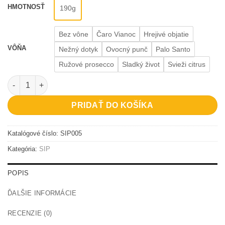
HMOTNOSŤ
190g
Bez vône
Čaro Vianoc
Hrejivé objatie
VÔŇA
Nežný dotyk
Ovocný punč
Palo Santo
Ružové prosecco
Sladký život
Svieži citrus
množstvo Wine not?
PRIDAŤ DO KOŠÍKA
Katalógové číslo:
SIP005
Kategória:
SIP
POPIS
ĎALŠIE INFORMÁCIE
RECENZIE (0)