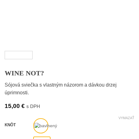
WINE NOT?
Sójová sviečka s vlastným názorom a dávkou drzej
úprimnosti.
15,00
€
s DPH
VYMAZAŤ
KNÔT