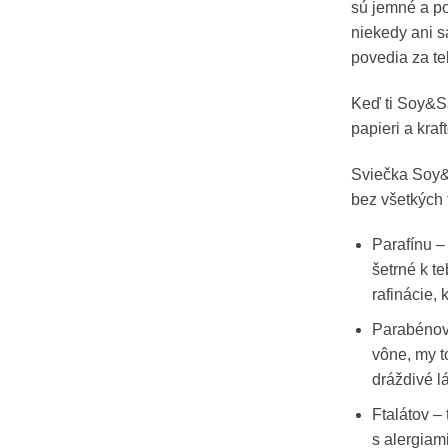
sú jemné a po
niekedy ani s
povedia za te
Keď ti Soy&S
papieri a kraf
Sviečka Soy&S
bez všetkých 
Parafínu –
šetrné k te
rafinácie, 
Parabénov 
vône, my t
dráždivé lá
Ftalátov –
s alergiam