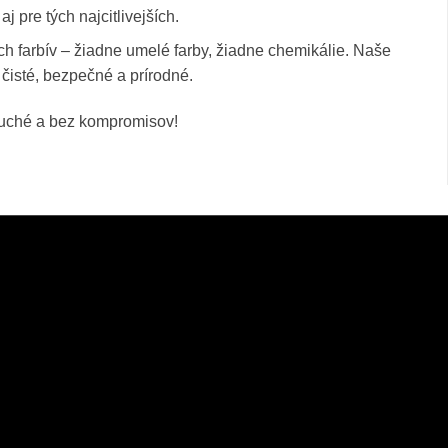
j pre tých najcitlivejších.
ch farbív – žiadne umelé farby, žiadne chemikálie. Naše
 čisté, bezpečné a prírodné.
duché a bez kompromisov!