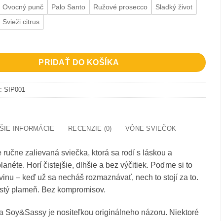
Ovocný punč
Palo Santo
Ružové prosecco
Sladký život
Svieži citrus
e o'clock?
PRIDAŤ DO KOŠÍKA
o:
SIP001
ŠIE INFORMÁCIE
RECENZIE (0)
VÔNE SVIEČOK
ručne zalievaná sviečka, ktorá sa rodí s láskou a
anéte. Horí čistejšie, dlhšie a bez výčitiek. Poďme si to
inu – keď už sa necháš rozmaznávať, nech to stojí za to.
istý plameň. Bez kompromisov.
a Soy&Sassy je nositeľkou originálneho názoru. Niektoré