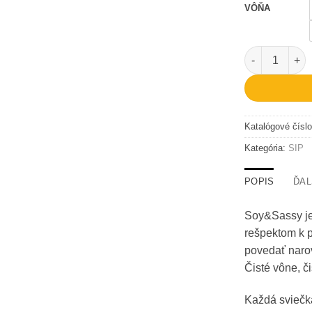
VÔŇA
množstvo Win
Katalógové čísl
Kategória:
SIP
POPIS
ĎAL
Soy&Sassy je 
rešpektom k pl
povedať narov
Čisté vône, č
Každá sviečk