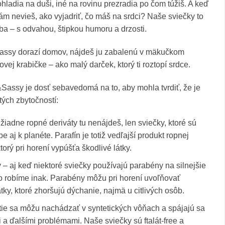
hladia na duši, iné na rovinu prezradia po čom túžiš. A keď
ám nevieš, ako vyjadriť, čo máš na srdci? Naše sviečky to
ba – s odvahou, štipkou humoru a drzosti.
assy dorazí domov, nájdeš ju zabalenú v mäkučkom
tovej krabičke – ako malý darček, ktorý ti roztopí srdce.
assy je dosť sebavedomá na to, aby mohla tvrdiť, že je
tých zbytočností:
 žiadne ropné deriváty tu nenájdeš, len sviečky, ktoré sú
be aj k planéte. Parafín je totiž vedľajší produkt ropnej
ktorý pri horení vypúšťa škodlivé látky.
– aj keď niektoré sviečky používajú parabény na silnejšie
o robíme inak. Parabény môžu pri horení uvoľňovať
tky, ktoré zhoršujú dýchanie, najmä u citlivých osôb.
 tie sa môžu nachádzať v syntetických vôňach a spájajú sa
i a ďalšími problémami. Naše sviečky sú ftalát-free a